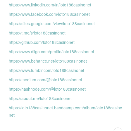
https://www.linkedin.com/in/loto188casinonet
https://www.facebook.com/loto188casinonet
https://sites.google.com/view/loto188casinonet
https://t.me/s/loto188casinonet
https://github.com/loto188casinonet
https://www.diigo.com/profile/loto188casinonet
https://www.behance.net/loto188casinonet
https://www.tumblr.com/loto188casinonet
https://medium.com/@loto188casinonet
https://hashnode.com/@loto188casinonet
https://about.me/loto188casinonet
https://loto188casinonet.bandcamp.com/album/loto188casino
net